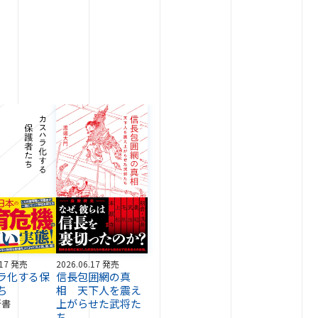
.17 発売
2026.06.17 発売
ラ化する保
信長包囲網の真
ち
相 天下人を震え
上がらせた武将た
新書
ち