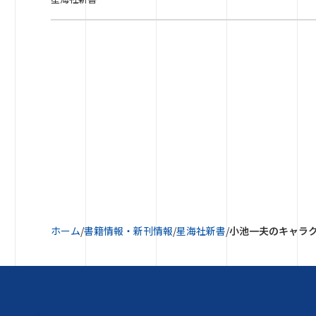
ホーム
/
書籍情報・新刊情報
/
星海社新書
/
小池一夫のキャラ