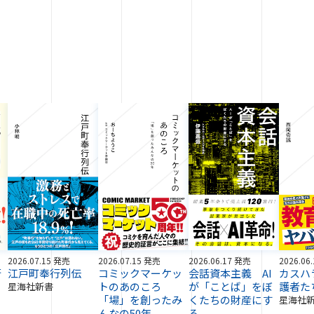
2026.07.15 発売
2026.07.15 発売
2026.06.17 発売
2026.06
術
江戸町奉行列伝
コミックマーケッ
会話資本主義 AI
カスハ
トのあのころ
が「ことば」をぼ
護者た
星海社新書
「場」を創ったみ
くたちの財産にす
星海社
んなの50年
る