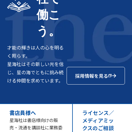
働こ
う。
才能の輝きは人の心を明る
く照らす。
星海社はその新しい光を信
じ、星の海でともに挑み続
採用情報を見る
ける仲間を求めています。
書店員様へ
ライセンス／
メディアミッ
星海社は書店様向けの販
クスのご相談
売・流通を講談社に業務委