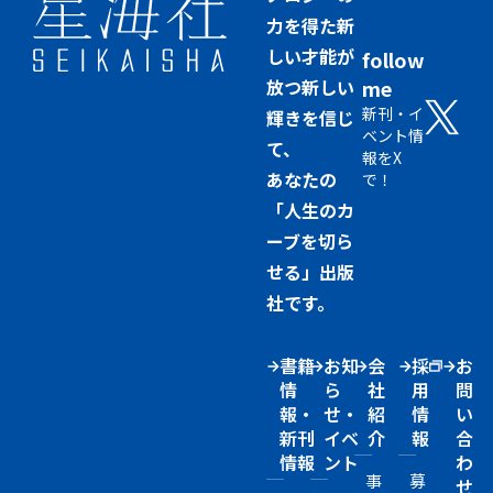
力を得た新
しい才能が
follow
放つ新しい
me
新刊・イ
輝きを信じ
ベント情
て、
報をX
あなたの
で！
「人生のカ
ーブを切ら
せる」出版
社です。
書籍
お知
会
採
お
情
ら
社
用
問
報・
せ・
紹
情
い
新刊
イベ
介
報
合
情報
ント
わ
事
募
せ