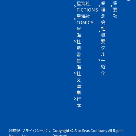
業
集
星海社
理
要
FICTIONS
念
項
星海社
会
COMICS
社
星
概
海
要
社
ク
新
ル
書
ー
星
紹
海
介
社
文
庫
単
行
本
利用規
プライバシーポリ
Copyright © Star Seas Company All Rights
約
シー
Reserved.