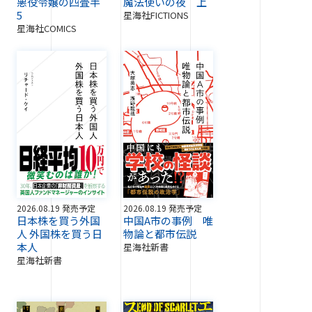
悪役令嬢の四畳半
魔法使いの夜 上
5
星海社FICTIONS
星海社COMICS
2026.08.19 発売予定
2026.08.19 発売予定
日本株を買う外国
中国A市の事例 唯
人 外国株を買う日
物論と都市伝説
本人
星海社新書
星海社新書