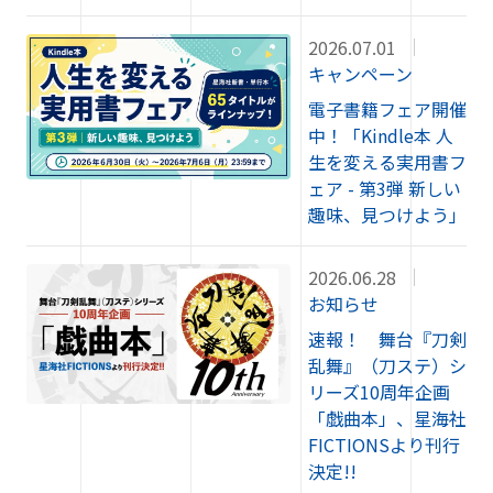
2026.07.01
キャンペーン
電子書籍フェア開催
中！「Kindle本 人
生を変える実用書フ
ェア - 第3弾 新しい
趣味、見つけよう」
2026.06.28
お知らせ
速報！ 舞台『刀剣
乱舞』（刀ステ）シ
リーズ10周年企画
「戯曲本」、星海社
FICTIONSより刊行
決定!!