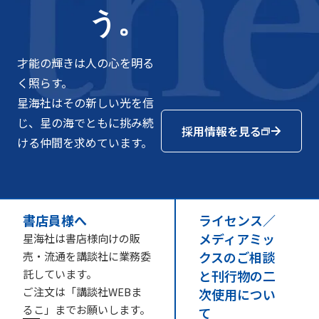
う。
才能の輝きは人の心を明る
く照らす。
星海社はその新しい光を信
じ、星の海でともに挑み続
採用情報を見る
ける仲間を求めています。
書店員様へ
ライセンス／
メディアミッ
星海社は書店様向けの販
クスのご相談
売・流通を講談社に業務委
託しています。
と刊行物の二
ご注文は「講談社WEBま
次使用につい
るこ」までお願いします。
て