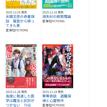
2025.12.16 発売
2025.12.16 発売
水鏡文彦の奇書探
消失村の殺戮理論
訪 竜宮から帰っ
星海社FICTIONS
てきた男
星海社FICTIONS
2025.11.28 発売
2025.11.18 発売
高度に発達した医
零零奇談 退魔探
学は魔法と区別が
偵と心霊物件
つかない THE
星海社FICTIONS