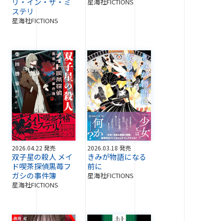
リ・イン・ザ・ミ
星海社FICTIONS
ステリ
星海社FICTIONS
2026.04.22 発売
2026.03.18 発売
双子星の殺人 メイ
きみが物語になる
ド喫茶探偵黒苺フ
前に
ガシの事件簿
星海社FICTIONS
星海社FICTIONS