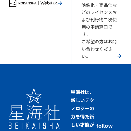
映像化・商品化な
どのライセンスお
よび刊行物二次使
用の申請窓口で
す。
ご希望の方はお問
い合わせくださ
い。
星海社は、
新しいテク
ノロジーの
力を得た新
しい才能が
follow