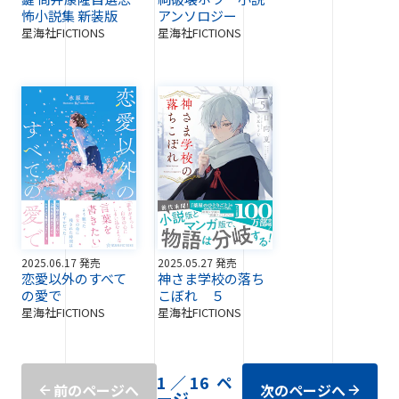
怖小説集 新装版
アンソロジー
星海社FICTIONS
星海社FICTIONS
2025.06.17 発売
2025.05.27 発売
恋愛以外のすべて
神さま学校の落ち
の愛で
こぼれ ５
星海社FICTIONS
星海社FICTIONS
1
／
16
ペ
前のページへ
次のページへ
ージ