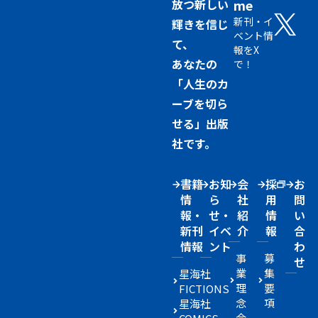
放つ新しい
me
新刊・イ
輝きを信じ
ベント情
て、
報をX
あなたの
で！
「人生のカ
ーブを切ら
せる」出版
社です。
書籍
お知
会
採
お
情
ら
社
用
問
報・
せ・
紹
情
い
新刊
イベ
介
報
合
情報
ント
わ
事
募
せ
業
集
星海社
理
要
FICTIONS
念
項
星海社
会