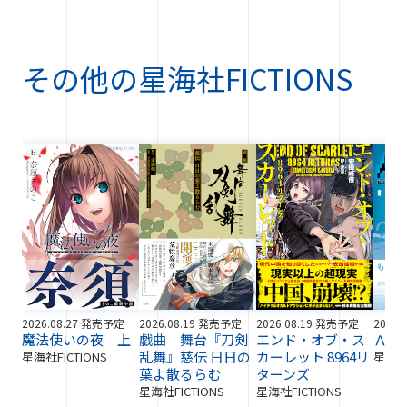
その他の
星海社FICTIONS
2026.08.27 発売予定
2026.08.19 発売予定
2026.08.19 発売予定
2026.
魔法使いの夜 上
戯曲 舞台『刀剣
エンド・オブ・ス
ＡＩ
乱舞』慈伝 日日の
カーレット 8964リ
星海社FICTIONS
星海社F
葉よ散るらむ
ターンズ
星海社FICTIONS
星海社FICTIONS