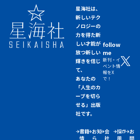
星海社は、
新しいテク
ノロジーの
力を得た新
しい才能が
follow
放つ新しい
me
新刊・イ
輝きを信じ
ベント情
て、
報をX
あなたの
で！
「人生のカ
ーブを切ら
せる」出版
社です。
書籍
お知
会
採
お
情
ら
社
用
問