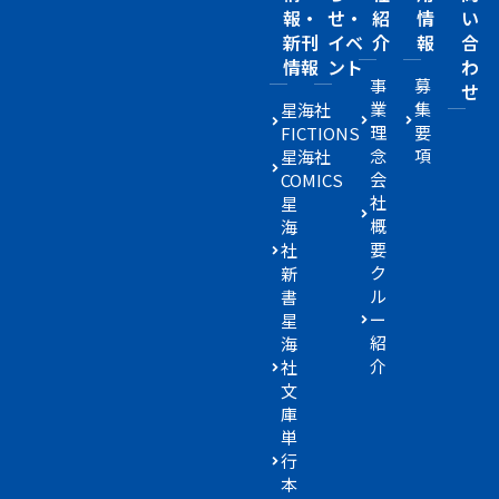
報・
せ・
紹
情
い
新刊
イベ
介
報
合
情報
ント
わ
事
募
せ
業
集
星海社
理
要
FICTIONS
念
項
星海社
会
COMICS
社
星
概
海
要
社
ク
新
ル
書
ー
星
紹
海
介
社
文
庫
単
行
本