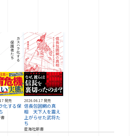
.17 発売
2026.06.17 発売
ラ化する保
信長包囲網の真
ち
相 天下人を震え
上がらせた武将た
新書
ち
星海社新書