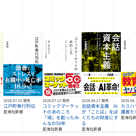
2026.07.15 発売
2026.07.15 発売
2026.06.17 発売
2026.06
術
江戸町奉行列伝
コミックマーケッ
会話資本主義 AI
カスハ
トのあのころ
が「ことば」をぼ
護者た
星海社新書
「場」を創ったみ
くたちの財産にす
星海社
んなの50年
る
星海社新書
星海社新書