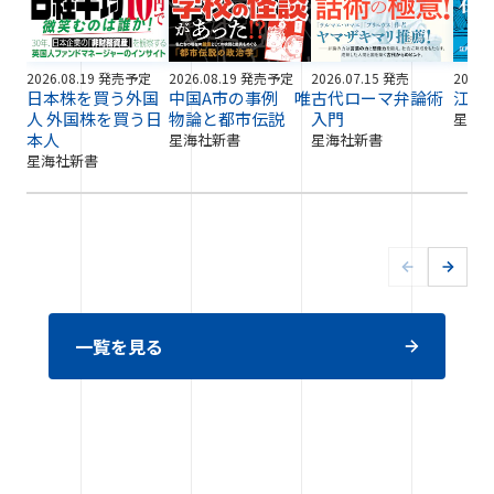
2026.08.19 発売予定
2026.08.19 発売予定
2026.07.15 発売
2026.
日本株を買う外国
中国A市の事例 唯
古代ローマ弁論術
江戸
人 外国株を買う日
物論と都市伝説
入門
星海
本人
星海社新書
星海社新書
星海社新書
一覧を見る