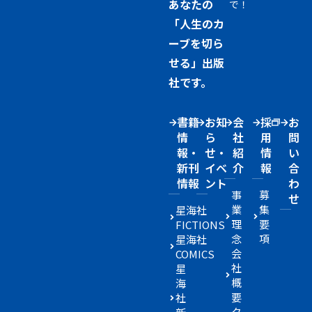
あなたの
で！
「人生のカ
ーブを切ら
せる」出版
社です。
書籍
お知
会
採
お
情
ら
社
用
問
報・
せ・
紹
情
い
新刊
イベ
介
報
合
情報
ント
わ
事
募
せ
業
集
星海社
理
要
FICTIONS
念
項
星海社
会
COMICS
社
星
概
海
要
社
ク