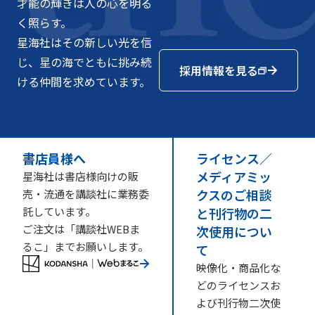
才能の輝きは人の心を明る
く照らす。
星海社はその新しい光を信
じ、星の海でともに挑み続
採用情報を見る
ける仲間を求めています。
書店員様へ
ライセンス／
メディアミッ
星海社は書店様向けの販
クスのご相談
売・流通を講談社に業務委
託しています。
と刊行物の二
ご注文は「講談社WEBま
次使用につい
るこ」までお願いします。
て
映像化・商品化な
どのライセンスお
よび刊行物二次使