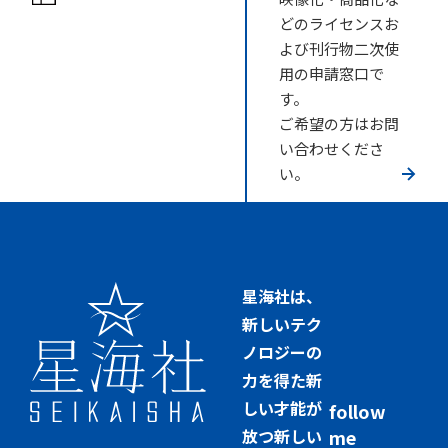
どのライセンスお
よび刊行物二次使
用の申請窓口で
す。
ご希望の方はお問
い合わせくださ
い。
星海社は、
新しいテク
ノロジーの
力を得た新
しい才能が
follow
放つ新しい
me