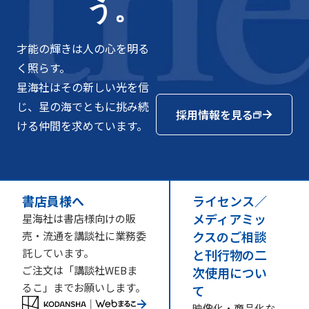
う。
才能の輝きは人の心を明る
く照らす。
星海社はその新しい光を信
じ、星の海でともに挑み続
採用情報を見る
ける仲間を求めています。
書店員様へ
ライセンス／
メディアミッ
星海社は書店様向けの販
クスのご相談
売・流通を講談社に業務委
託しています。
と刊行物の二
ご注文は「講談社WEBま
次使用につい
るこ」までお願いします。
て
映像化・商品化な