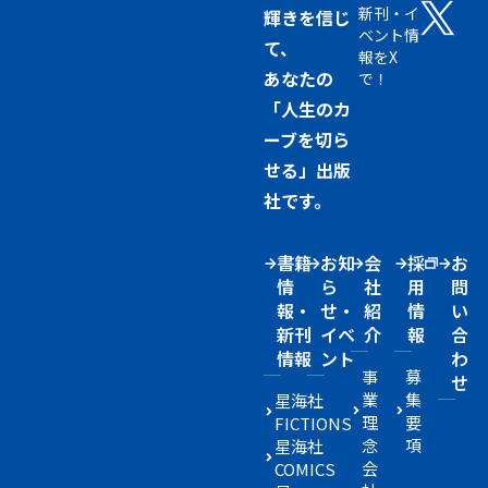
新刊・イ
輝きを信じ
ベント情
て、
報をX
あなたの
で！
「人生のカ
ーブを切ら
せる」出版
社です。
書籍
お知
会
採
お
情
ら
社
用
問
報・
せ・
紹
情
い
新刊
イベ
介
報
合
情報
ント
わ
事
募
せ
業
集
星海社
理
要
FICTIONS
念
項
星海社
会
COMICS