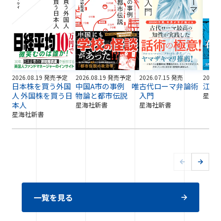
2026.08.19 発売予定
2026.08.19 発売予定
2026.07.15 発売
2026.
日本株を買う外国
中国A市の事例 唯
古代ローマ弁論術
江戸
人 外国株を買う日
物論と都市伝説
入門
星海
本人
星海社新書
星海社新書
星海社新書
一覧を見る