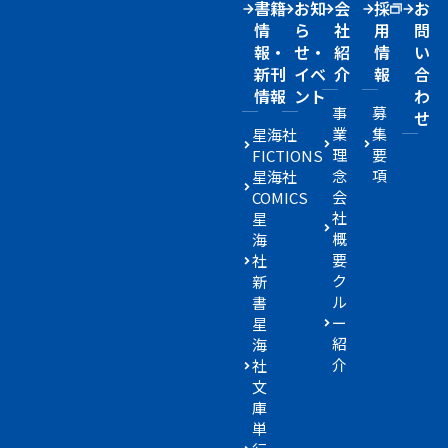
書籍
お知
会
採
お
情
ら
社
用
問
報・
せ・
紹
情
い
新刊
イベ
介
報
合
情報
ント
わ
事
募
せ
業
集
星海社
理
要
FICTIONS
念
項
星海社
会
COMICS
社
星
概
海
要
社
ク
新
ル
書
ー
星
紹
海
介
社
文
庫
単