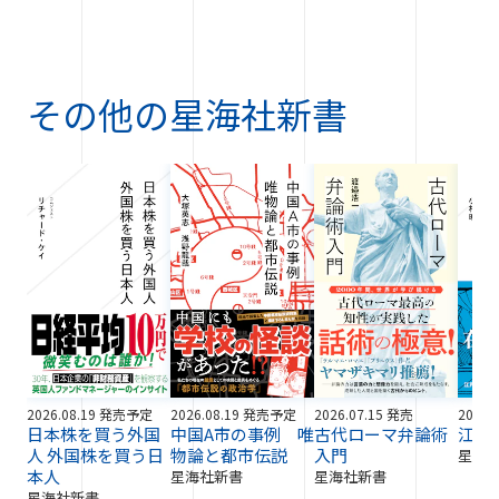
その他の
星海社新書
2026.08.19 発売予定
2026.08.19 発売予定
2026.07.15 発売
2026.
日本株を買う外国
中国A市の事例 唯
古代ローマ弁論術
江戸
人 外国株を買う日
物論と都市伝説
入門
星海
本人
星海社新書
星海社新書
星海社新書