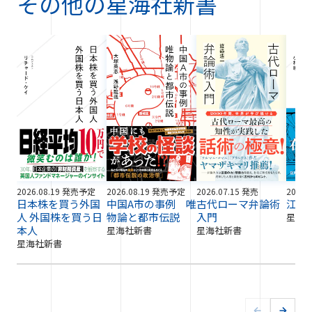
その他の
星海社新書
2026.08.19 発売予定
2026.08.19 発売予定
2026.07.15 発売
2026.
日本株を買う外国
中国A市の事例 唯
古代ローマ弁論術
江戸
人 外国株を買う日
物論と都市伝説
入門
星海
本人
星海社新書
星海社新書
星海社新書