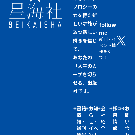
ノロジーの
力を得た新
しい才能が
follow
放つ新しい
me
新刊・イ
輝きを信じ
ベント情
て、
報をX
あなたの
で！
「人生のカ
ーブを切ら
せる」出版
社です。
書籍
お知
会
採
お
情
ら
社
用
問
報・
せ・
紹
情
い
新刊
イベ
介
報
合
情報
ント
わ