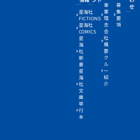
事
募
せ
業
集
星海社
理
要
FICTIONS
念
項
星海社
会
COMICS
社
星
概
海
要
社
ク
新
ル
書
ー
星
紹
海
介
社
文
庫
単
行
本