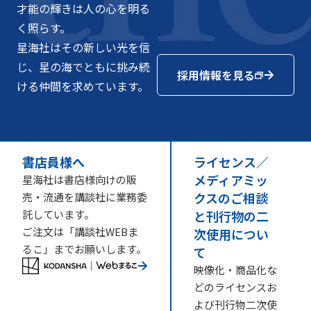
才能の輝きは人の心を明る
く照らす。
星海社はその新しい光を信
じ、星の海でともに挑み続
採用情報を見る
ける仲間を求めています。
書店員様へ
ライセンス／
メディアミッ
星海社は書店様向けの販
クスのご相談
売・流通を講談社に業務委
託しています。
と刊行物の二
ご注文は「講談社WEBま
次使用につい
るこ」までお願いします。
て
映像化・商品化な
どのライセンスお
よび刊行物二次使