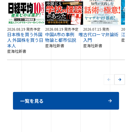
2026.08.19 発売予定
2026.08.19 発売予定
2026.07.15 発売
2026.
日本株を買う外国
中国A市の事例 唯
古代ローマ弁論術
江戸
人 外国株を買う日
物論と都市伝説
入門
星海
本人
星海社新書
星海社新書
星海社新書
一覧を見る