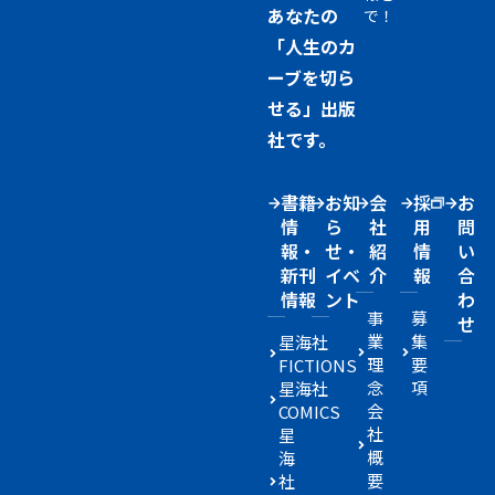
あなたの
で！
「人生のカ
ーブを切ら
せる」出版
社です。
書籍
お知
会
採
お
情
ら
社
用
問
報・
せ・
紹
情
い
新刊
イベ
介
報
合
情報
ント
わ
事
募
せ
業
集
星海社
理
要
FICTIONS
念
項
星海社
会
COMICS
社
星
概
海
要
社