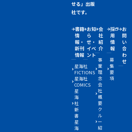
せる」出版
社です。
書籍
お知
会
採
お
情
ら
社
用
問
報・
せ・
紹
情
い
新刊
イベ
介
報
合
情報
ント
わ
事
募
せ
業
集
星海社
理
要
FICTIONS
念
項
星海社
会
COMICS
社
星
概
海
要
社
ク
新
ル
書
ー
星
紹
海