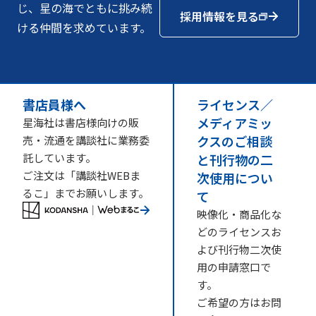
じ、星の海でともに挑み続
採用情報を見る
ける仲間を求めています。
書店員様へ
ライセンス／
メディアミッ
星海社は書店様向けの販
クスのご相談
売・流通を講談社に業務委
託しています。
と刊行物の二
ご注文は「講談社WEBま
次使用につい
るこ」までお願いします。
て
映像化・商品化な
どのライセンスお
よび刊行物二次使
用の申請窓口で
す。
ご希望の方はお問