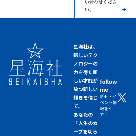
い合わせくださ
い。
星海社は、
新しいテク
ノロジーの
力を得た新
しい才能が
follow
放つ新しい
me
新刊・イ
輝きを信じ
ベント情
て、
報をX
あなたの
で！
「人生のカ
ーブを切ら