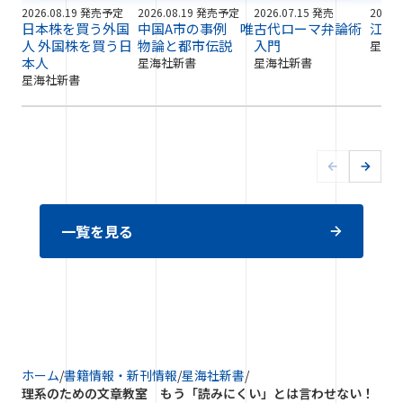
2026.08.19 発売予定
2026.08.19 発売予定
2026.07.15 発売
2026.
日本株を買う外国
中国A市の事例 唯
古代ローマ弁論術
江戸
人 外国株を買う日
物論と都市伝説
入門
星海
本人
星海社新書
星海社新書
星海社新書
一覧を見る
ホーム
/
書籍情報・新刊情報
/
星海社新書
/
理系のための文章教室 もう「読みにくい」とは言わせない！