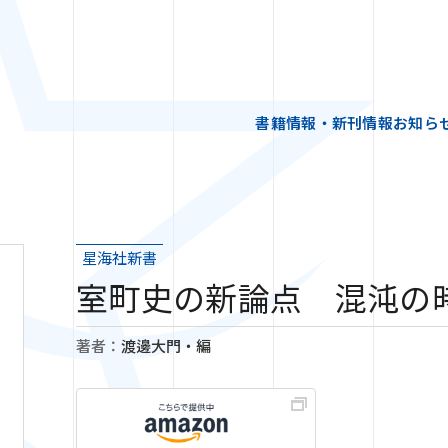
書籍情報・新刊情報
お知ら
星海社新書
室町史の新論点 混沌の
著者：
渡邊大門・編