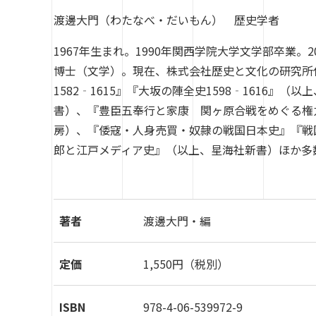
渡邊大門（わたなべ・だいもん） 歴史学者
1967年生まれ。1990年関西学院大学文学部卒業
博士（文学）。現在、株式会社歴史と文化の研究所
1582‐1615』『大坂の陣全史1598‐1616
書）、『豊臣五奉行と家康 関ヶ原合戦をめぐる権
房）、『倭寇・人身売買・奴隷の戦国日本史』『戦
郎と江戸メディア史』（以上、星海社新書）ほか多
著者
渡邊大門・編
定価
1,550円（税別）
ISBN
978-4-06-539972-9