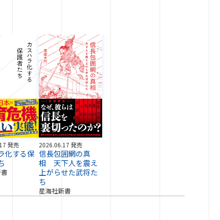
.17 発売
2026.06.17 発売
ラ化する保
信長包囲網の真
ち
相 天下人を震え
上がらせた武将た
新書
ち
星海社新書