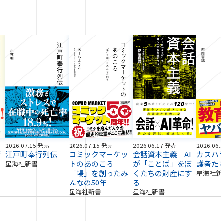
2026.07.15 発売
2026.07.15 発売
2026.06.17 発売
2026.06
術
江戸町奉行列伝
コミックマーケッ
会話資本主義 AI
カスハ
トのあのころ
が「ことば」をぼ
護者た
星海社新書
「場」を創ったみ
くたちの財産にす
星海社
んなの50年
る
星海社新書
星海社新書