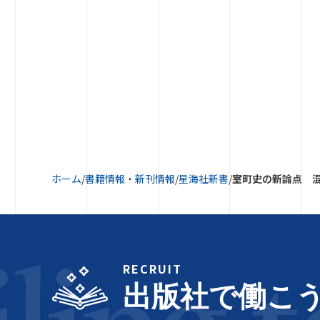
ホーム
/
書籍情報・新刊情報
/
星海社新書
/
室町史の新論点 
RECRUIT
出版社で働こ