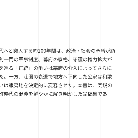
代へと突入する約100年間は、政治・社会の矛盾が顕
利一門の軍事制度、幕府の家格、守護の権力拡大が
を巡る「正統」の争いは幕府の介入によってさらに
た。一方、荘園の衰退で地方へ下向した公家は和歌
いは蝦夷地を決定的に変容させた。本書は、気鋭の
町時代の混沌を鮮やかに解き明かした論稿集であ