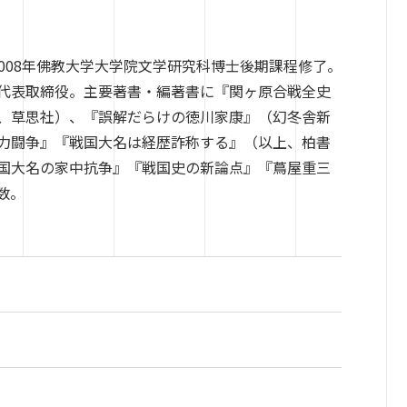
。2008年佛教大学大学院文学研究科博士後期課程修了。
代表取締役。主要著書・編著書に『関ヶ原合戦全史
』（以上、草思社）、『誤解だらけの徳川家康』（幻冬舎新
力闘争』『戦国大名は経歴詐称する』（以上、柏書
国大名の家中抗争』『戦国史の新論点』『蔦屋重三
数。