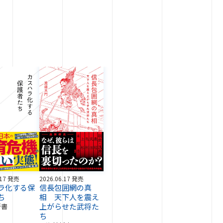
.17 発売
2026.06.17 発売
ラ化する保
信長包囲網の真
ち
相 天下人を震え
上がらせた武将た
新書
ち