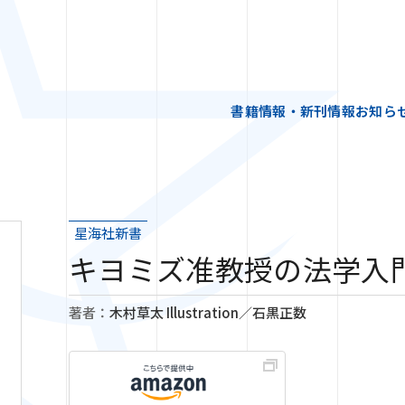
書籍情報・新刊情報
お知ら
星海社新書
キヨミズ准教授の法学入
著者：
木村草太 Illustration／石黒正数