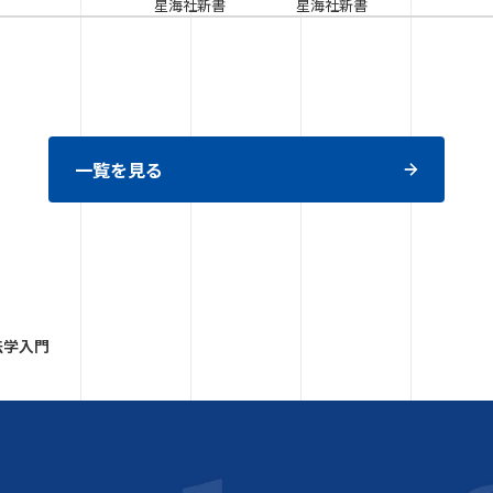
星海社新書
星海社新書
一覧を見る
法学入門