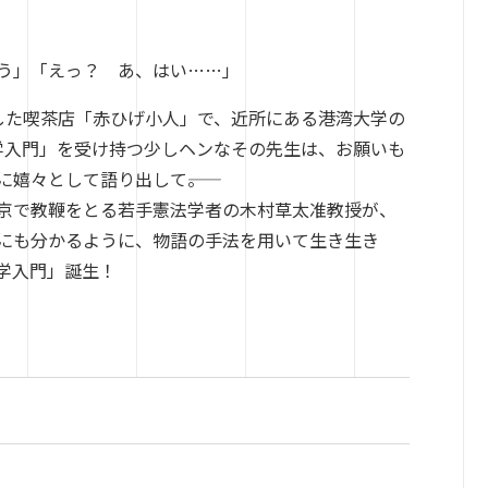
う」「えっ？ あ、はい……」
した喫茶店「赤ひげ小人」で、近所にある港湾大学の
学入門」を受け持つ少しヘンなその先生は、お願いも
嬉々として語り出して――。
京で教鞭をとる若手憲法学者の木村草太准教授が、
にも分かるように、物語の手法を用いて生き生き
学入門」誕生！