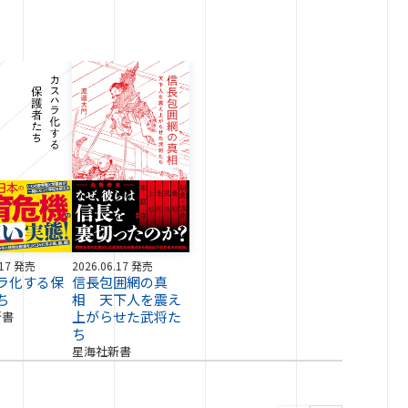
.17 発売
2026.06.17 発売
ラ化する保
信長包囲網の真
ち
相 天下人を震え
上がらせた武将た
新書
ち
星海社新書