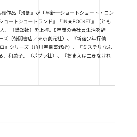
の投稿作品『帰郷』が「星新一ショートショート・コン
ョートショートランド』『IN★POCKET』（とも
殺人』（講談社）を上梓。8年間の会社員生活を辞
ーズ（徳間書店／東京創元社）、『新宿少年探偵
リロ』シリーズ（角川春樹事務所）、『ミステリなふ
る、和菓子』（ポプラ社）、『おまえは生きなけれ