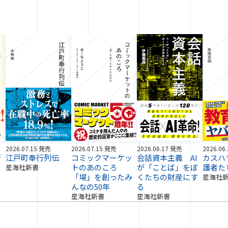
2026.07.15 発売
2026.07.15 発売
2026.06.17 発売
2026.06
術
江戸町奉行列伝
コミックマーケッ
会話資本主義 AI
カスハ
トのあのころ
が「ことば」をぼ
護者た
星海社新書
「場」を創ったみ
くたちの財産にす
星海社
んなの50年
る
星海社新書
星海社新書