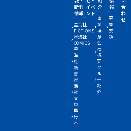
報・
せ・
紹
情
い
新刊
イベ
介
報
合
情報
ント
わ
事
募
せ
業
集
星海社
理
要
FICTIONS
念
項
星海社
会
COMICS
社
星
概
海
要
社
ク
新
ル
書
ー
星
紹
海
介
社
文
庫
単
行
本