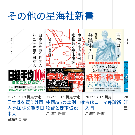
その他の
星海社新書
2026.08.19 発売予定
2026.08.19 発売予定
2026.07.15 発売
2026.
日本株を買う外国
中国A市の事例 唯
古代ローマ弁論術
江戸
人 外国株を買う日
物論と都市伝説
入門
星海
本人
星海社新書
星海社新書
星海社新書