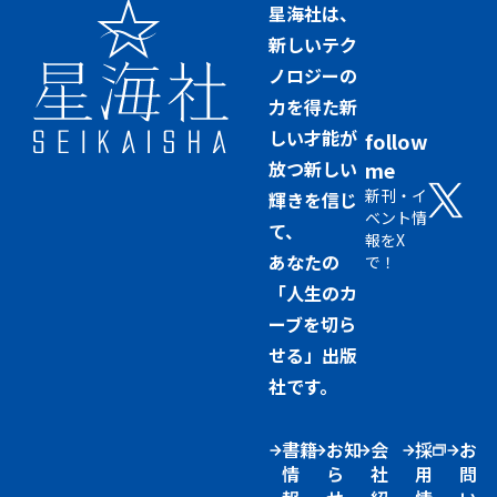
星海社は、
新しいテク
ノロジーの
力を得た新
しい才能が
follow
放つ新しい
me
新刊・イ
輝きを信じ
ベント情
て、
報をX
あなたの
で！
「人生のカ
ーブを切ら
せる」出版
社です。
書籍
お知
会
採
お
情
ら
社
用
問