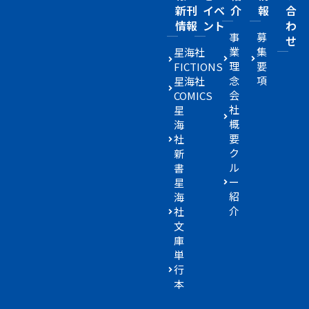
新刊
イベ
介
報
合
情報
ント
わ
事
募
せ
業
集
星海社
理
要
FICTIONS
念
項
星海社
会
COMICS
社
星
概
海
要
社
ク
新
ル
書
ー
星
紹
海
介
社
文
庫
単
行
本