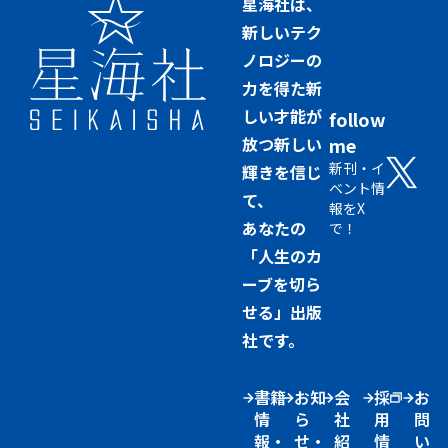
星海社は、
新しいテク
ノロジーの
力を得た新
しい才能が
follow
放つ新しい
me
新刊・イ
輝きを信じ
ベント情
て、
報をX
あなたの
で！
「人生のカ
ーブを切ら
せる」出版
社です。
書籍
お知
会
採
お
情
ら
社
用
問
報・
せ・
紹
情
い