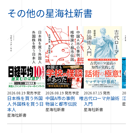
その他の
星海社新書
2026.08.19 発売予定
2026.08.19 発売予定
2026.07.15 発売
2026.
日本株を買う外国
中国A市の事例 唯
古代ローマ弁論術
江戸
人 外国株を買う日
物論と都市伝説
入門
星海
本人
星海社新書
星海社新書
星海社新書