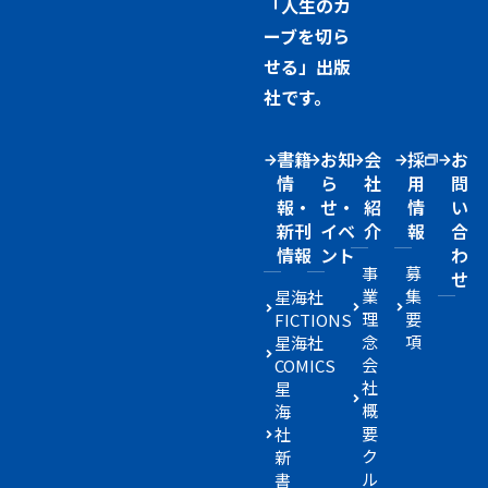
「人生のカ
ーブを切ら
せる」出版
社です。
書籍
お知
会
採
お
情
ら
社
用
問
報・
せ・
紹
情
い
新刊
イベ
介
報
合
情報
ント
わ
事
募
せ
業
集
星海社
理
要
FICTIONS
念
項
星海社
会
COMICS
社
星
概
海
要
社
ク
新
ル
書