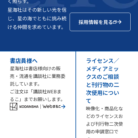
く照らす。
星海社はその新しい光を信
じ、星の海でともに挑み続
採用情報を見る
ける仲間を求めています。
書店員様へ
ライセンス／
メディアミッ
星海社は書店様向けの販
クスのご相談
売・流通を講談社に業務委
託しています。
と刊行物の二
ご注文は「講談社WEBま
次使用につい
るこ」までお願いします。
て
映像化・商品化な
どのライセンスお
よび刊行物二次使
用の申請窓口で