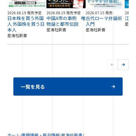
2026.08.19 発売予定
2026.08.19 発売予定
2026.07.15 発売
2026.
日本株を買う外国
中国A市の事例 唯
古代ローマ弁論術
江戸
人 外国株を買う日
物論と都市伝説
入門
星海
本人
星海社新書
星海社新書
星海社新書
一覧を見る
ホーム
/
書籍情報・新刊情報
/
星海社新書
/