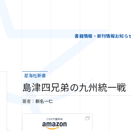
書籍情報・新刊情報
お知ら
星海社新書
島津四兄弟の九州統一戦
著者：
新名一仁