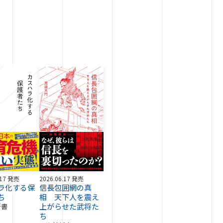
.17 発売
2026.06.17 発売
ラ化する保
信長包囲網の真
ち
相 天下人を震え
上がらせた武将た
新書
ち