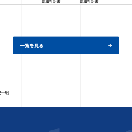
星海社新書
星海社新書
一覧を見る
統一戦