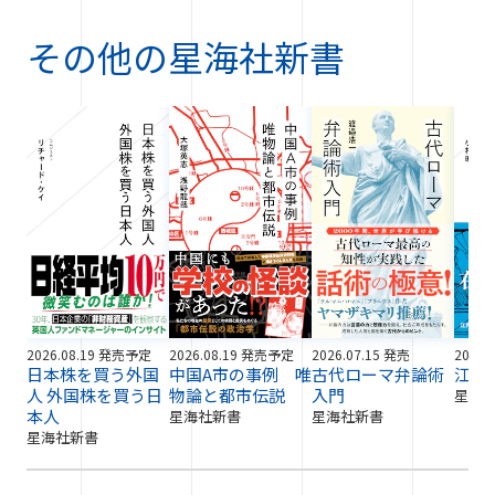
その他の
星海社新書
2026.08.19 発売予定
2026.08.19 発売予定
2026.07.15 発売
2026.
日本株を買う外国
中国A市の事例 唯
古代ローマ弁論術
江戸
人 外国株を買う日
物論と都市伝説
入門
星海
本人
星海社新書
星海社新書
星海社新書