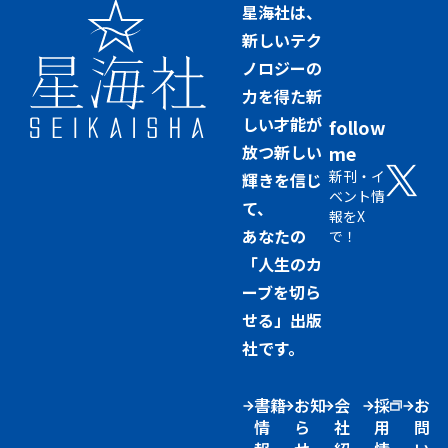
星海社は、
新しいテク
ノロジーの
力を得た新
しい才能が
follow
放つ新しい
me
新刊・イ
輝きを信じ
ベント情
て、
報をX
あなたの
で！
「人生のカ
ーブを切ら
せる」出版
社です。
書籍
お知
会
採
お
情
ら
社
用
問