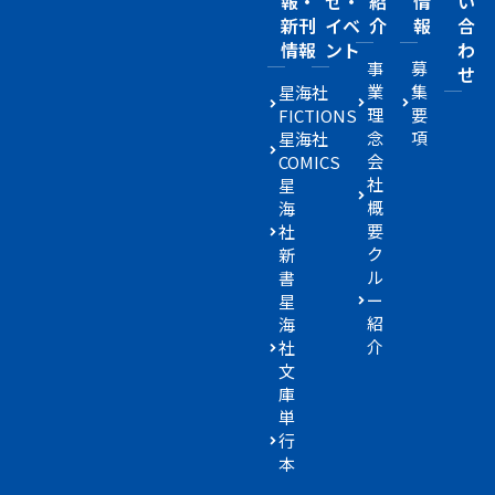
報・
せ・
紹
情
い
新刊
イベ
介
報
合
情報
ント
わ
事
募
せ
業
集
星海社
理
要
FICTIONS
念
項
星海社
会
COMICS
社
星
概
海
要
社
ク
新
ル
書
ー
星
紹
海
介
社
文
庫
単
行
本