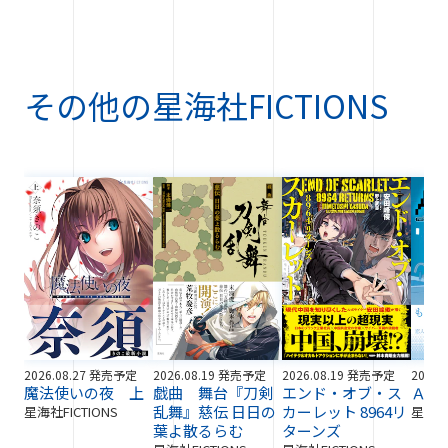
その他の
星海社FICTIONS
2026.08.27 発売予定
2026.08.19 発売予定
2026.08.19 発売予定
2026.
魔法使いの夜 上
戯曲 舞台『刀剣
エンド・オブ・ス
ＡＩ
乱舞』慈伝 日日の
カーレット 8964リ
星海社FICTIONS
星海社F
葉よ散るらむ
ターンズ