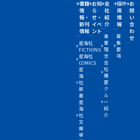
書籍
お知
会
採
お
情
ら
社
用
問
報・
せ・
紹
情
い
新刊
イベ
介
報
合
情報
ント
わ
事
募
せ
業
集
星海社
理
要
FICTIONS
念
項
星海社
会
COMICS
社
星
概
海
要
社
ク
新
ル
書
ー
星
紹
海
介
社
文
庫
単