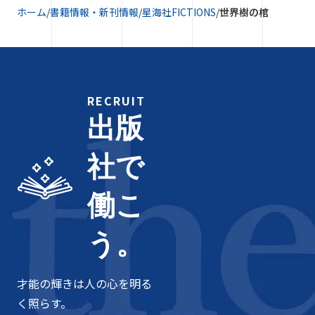
ホーム
/
書籍情報・新刊情報
/
星海社FICTIONS
/
世界樹の棺
RECRUIT
出版
社で
働こ
う。
才能の輝きは人の心を明る
く照らす。