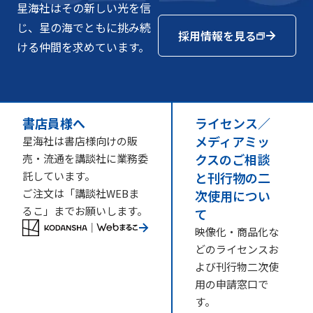
星海社はその新しい光を信
じ、星の海でともに挑み続
採用情報を見る
ける仲間を求めています。
書店員様へ
ライセンス／
メディアミッ
星海社は書店様向けの販
クスのご相談
売・流通を講談社に業務委
託しています。
と刊行物の二
ご注文は「講談社WEBま
次使用につい
るこ」までお願いします。
て
映像化・商品化な
どのライセンスお
よび刊行物二次使
用の申請窓口で
す。