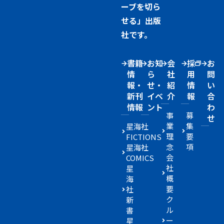
ーブを切ら
せる」出版
社です。
書籍
お知
会
採
お
情
ら
社
用
問
報・
せ・
紹
情
い
新刊
イベ
介
報
合
情報
ント
わ
事
募
せ
業
集
星海社
理
要
FICTIONS
念
項
星海社
会
COMICS
社
星
概
海
要
社
ク
新
ル
書
ー
星