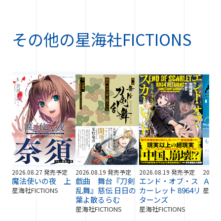
その他の
星海社FICTIONS
2026.08.27 発売予定
2026.08.19 発売予定
2026.08.19 発売予定
2026.
魔法使いの夜 上
戯曲 舞台『刀剣
エンド・オブ・ス
ＡＩ
乱舞』慈伝 日日の
カーレット 8964リ
星海社FICTIONS
星海社F
葉よ散るらむ
ターンズ
星海社FICTIONS
星海社FICTIONS