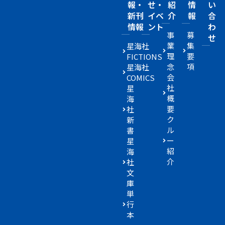
報・
せ・
紹
情
い
新刊
イベ
介
報
合
情報
ント
わ
事
募
せ
業
集
星海社
理
要
FICTIONS
念
項
星海社
会
COMICS
社
星
概
海
要
社
ク
新
ル
書
ー
星
紹
海
介
社
文
庫
単
行
本