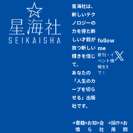
星海社は、
新しいテク
ノロジーの
力を得た新
しい才能が
follow
放つ新しい
me
新刊・イ
輝きを信じ
ベント情
て、
報をX
あなたの
で！
「人生のカ
ーブを切ら
せる」出版
社です。
書籍
お知
会
採
お
情
ら
社
用
問