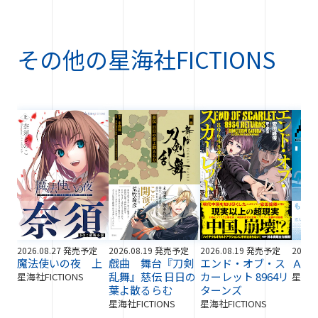
その他の
星海社FICTIONS
2026.08.27 発売予定
2026.08.19 発売予定
2026.08.19 発売予定
2026.
魔法使いの夜 上
戯曲 舞台『刀剣
エンド・オブ・ス
ＡＩ
乱舞』慈伝 日日の
カーレット 8964リ
星海社FICTIONS
星海社F
葉よ散るらむ
ターンズ
星海社FICTIONS
星海社FICTIONS