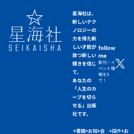
星海社は、
新しいテク
ノロジーの
力を得た新
しい才能が
follow
放つ新しい
me
新刊・イ
輝きを信じ
ベント情
て、
報をX
あなたの
で！
「人生のカ
ーブを切ら
せる」出版
社です。
書籍
お知
会
採
お