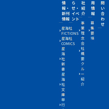
情
ら
社
用
問
報・
せ・
紹
情
い
新刊
イベ
介
報
合
情報
ント
わ
事
募
せ
業
集
星海社
理
要
FICTIONS
念
項
星海社
会
COMICS
社
星
概
海
要
社
ク
新
ル
書
ー
星
紹
海
介
社
文
庫
単
行