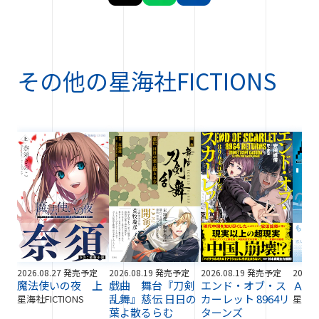
その他の
星海社FICTIONS
2026.08.27 発売予定
2026.08.19 発売予定
2026.08.19 発売予定
2026.
魔法使いの夜 上
戯曲 舞台『刀剣
エンド・オブ・ス
ＡＩ
乱舞』慈伝 日日の
カーレット 8964リ
星海社FICTIONS
星海社F
葉よ散るらむ
ターンズ