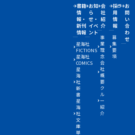
書籍
お知
会
採
お
情
ら
社
用
問
報・
せ・
紹
情
い
新刊
イベ
介
報
合
情報
ント
わ
事
募
せ
業
集
星海社
理
要
FICTIONS
念
項
星海社
会
COMICS
社
星
概
海
要
社
ク
新
ル
書
ー
星
紹
海
介
社
文
庫
単