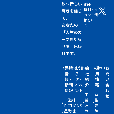
放つ新しい
me
新刊・イ
輝きを信じ
ベント情
て、
報をX
あなたの
で！
「人生のカ
ーブを切ら
せる」出版
社です。
書籍
お知
会
採
お
情
ら
社
用
問
報・
せ・
紹
情
い
新刊
イベ
介
報
合
情報
ント
わ
事
募
せ
業
集
星海社
理
要
FICTIONS
念
項
星海社