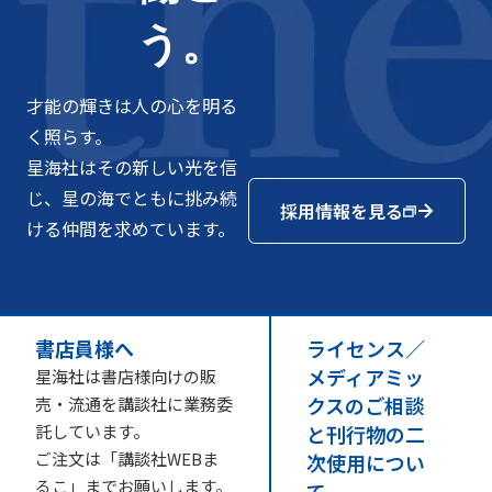
う。
才能の輝きは人の心を明る
く照らす。
星海社はその新しい光を信
じ、星の海でともに挑み続
採用情報を見る
ける仲間を求めています。
書店員様へ
ライセンス／
メディアミッ
星海社は書店様向けの販
クスのご相談
売・流通を講談社に業務委
託しています。
と刊行物の二
ご注文は「講談社WEBま
次使用につい
るこ」までお願いします。
て