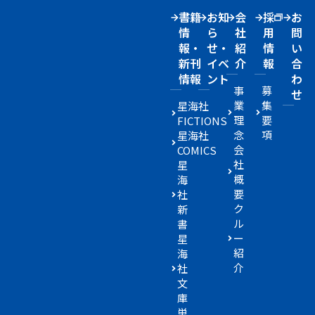
書籍
お知
会
採
お
情
ら
社
用
問
報・
せ・
紹
情
い
新刊
イベ
介
報
合
情報
ント
わ
事
募
せ
業
集
星海社
理
要
FICTIONS
念
項
星海社
会
COMICS
社
星
概
海
要
社
ク
新
ル
書
ー
星
紹
海
介
社
文
庫
単