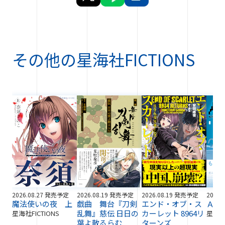
その他の
星海社FICTIONS
2026.08.27 発売予定
2026.08.19 発売予定
2026.08.19 発売予定
2026.
魔法使いの夜 上
戯曲 舞台『刀剣
エンド・オブ・ス
ＡＩ
乱舞』慈伝 日日の
カーレット 8964リ
星海社FICTIONS
星海社F
葉よ散るらむ
ターンズ