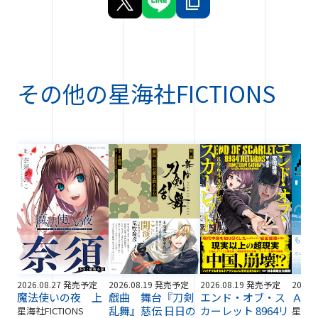
その他の
星海社FICTIONS
2026.08.27 発売予定
2026.08.19 発売予定
2026.08.19 発売予定
2026.
魔法使いの夜 上
戯曲 舞台『刀剣
エンド・オブ・ス
ＡＩ
乱舞』慈伝 日日の
カーレット 8964リ
星海社FICTIONS
星海社F