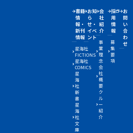
書籍
お知
会
採
お
情
ら
社
用
問
報・
せ・
紹
情
い
新刊
イベ
介
報
合
情報
ント
わ
事
募
せ
業
集
星海社
理
要
FICTIONS
念
項
星海社
会
COMICS
社
星
概
海
要
社
ク
新
ル
書
ー
星
紹
海
介
社
文
庫