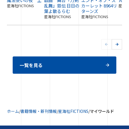
魔法使いの夜 上
戯曲 舞台『刀剣
エンド・オブ・ス
ＡＩ
乱舞』慈伝 日日の
カーレット 8964リ
星海社FICTIONS
星海社F
葉よ散るらむ
ターンズ
星海社FICTIONS
星海社FICTIONS
一覧を見る
ホーム
/
書籍情報・新刊情報
/
星海社FICTIONS
/
マイワールド