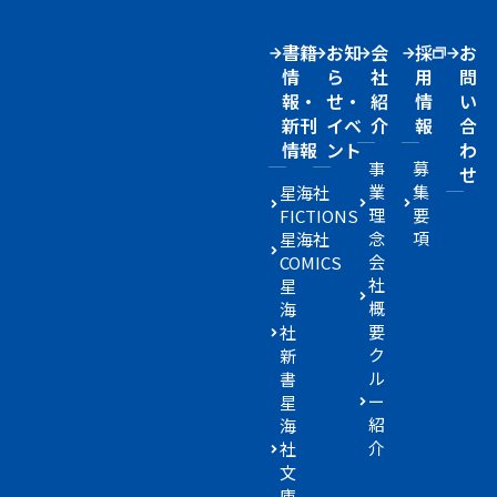
書籍
お知
会
採
お
情
ら
社
用
問
報・
せ・
紹
情
い
新刊
イベ
介
報
合
情報
ント
わ
事
募
せ
業
集
星海社
理
要
FICTIONS
念
項
星海社
会
COMICS
社
星
概
海
要
社
ク
新
ル
書
ー
星
紹
海
介
社
文
庫