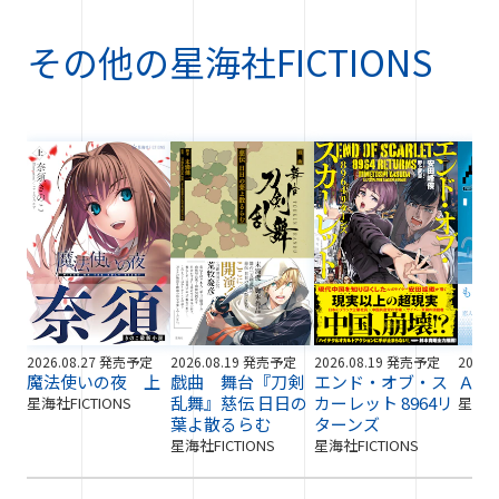
その他の
星海社FICTIONS
2026.08.27 発売予定
2026.08.19 発売予定
2026.08.19 発売予定
2026.
魔法使いの夜 上
戯曲 舞台『刀剣
エンド・オブ・ス
ＡＩ
乱舞』慈伝 日日の
カーレット 8964リ
星海社FICTIONS
星海社F
葉よ散るらむ
ターンズ
星海社FICTIONS
星海社FICTIONS