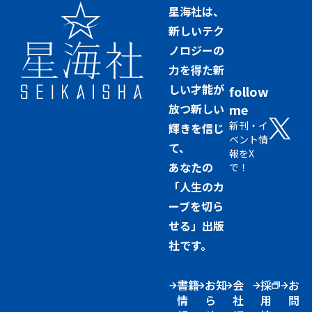
星海社は、
新しいテク
ノロジーの
力を得た新
しい才能が
follow
放つ新しい
me
新刊・イ
輝きを信じ
ベント情
て、
報をX
あなたの
で！
「人生のカ
ーブを切ら
せる」出版
社です。
書籍
お知
会
採
お
情
ら
社
用
問