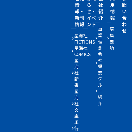
情
ら
社
用
問
報・
せ・
紹
情
い
新刊
イベ
介
報
合
情報
ント
わ
事
募
せ
業
集
星海社
理
要
FICTIONS
念
項
星海社
会
COMICS
社
星
概
海
要
社
ク
新
ル
書
ー
星
紹
海
介
社
文
庫
単
行