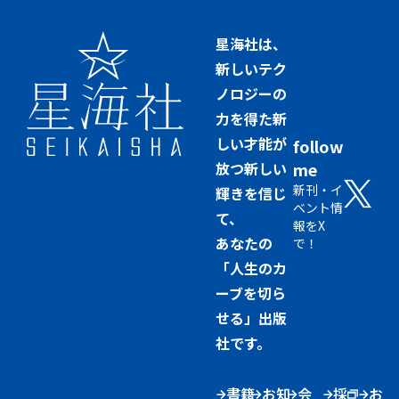
星海社は、
新しいテク
ノロジーの
力を得た新
しい才能が
follow
放つ新しい
me
新刊・イ
輝きを信じ
ベント情
て、
報をX
あなたの
で！
「人生のカ
ーブを切ら
せる」出版
社です。
書籍
お知
会
採
お