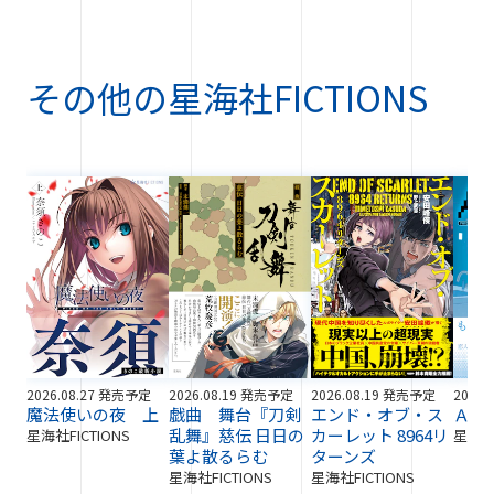
その他の
星海社FICTIONS
2026.08.27 発売予定
2026.08.19 発売予定
2026.08.19 発売予定
2026.
魔法使いの夜 上
戯曲 舞台『刀剣
エンド・オブ・ス
ＡＩ
乱舞』慈伝 日日の
カーレット 8964リ
星海社FICTIONS
星海社F
葉よ散るらむ
ターンズ
星海社FICTIONS
星海社FICTIONS