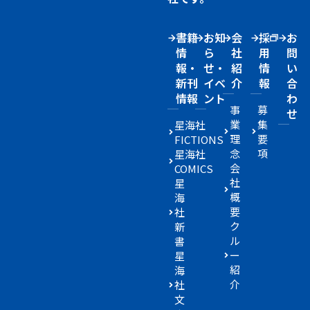
書籍
お知
会
採
お
情
ら
社
用
問
報・
せ・
紹
情
い
新刊
イベ
介
報
合
情報
ント
わ
事
募
せ
業
集
星海社
理
要
FICTIONS
念
項
星海社
会
COMICS
社
星
概
海
要
社
ク
新
ル
書
ー
星
紹
海
介
社
文