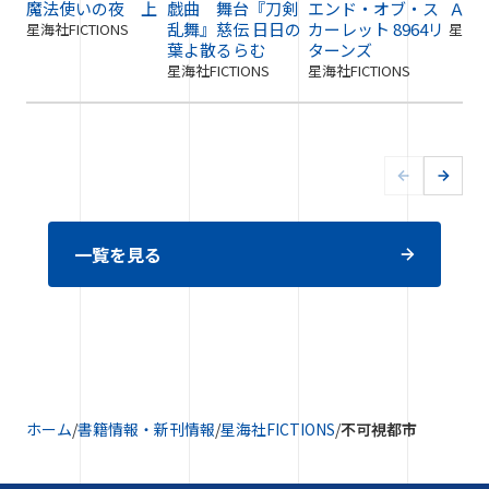
魔法使いの夜 上
戯曲 舞台『刀剣
エンド・オブ・ス
ＡＩ
乱舞』慈伝 日日の
カーレット 8964リ
星海社FICTIONS
星海社F
葉よ散るらむ
ターンズ
星海社FICTIONS
星海社FICTIONS
一覧を見る
ホーム
/
書籍情報・新刊情報
/
星海社FICTIONS
/
不可視都市