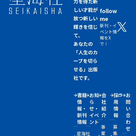
力を得た新
しい才能が
follow
放つ新しい
me
新刊・イ
輝きを信じ
ベント情
て、
報をX
あなたの
で！
「人生のカ
ーブを切ら
せる」出版
社です。
書籍
お知
会
採
お
情
ら
社
用
問
報・
せ・
紹
情
い
新刊
イベ
介
報
合
情報
ント
わ
事
募
せ
業
集
星海社