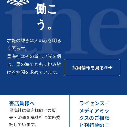
働こ
う。
才能の輝きは人の心を明る
く照らす。
星海社はその新しい光を信
じ、星の海でともに挑み続
採用情報を見る
ける仲間を求めています。
書店員様へ
ライセンス／
メディアミッ
星海社は書店様向けの販
クスのご相談
売・流通を講談社に業務委
託しています。
と刊行物の二