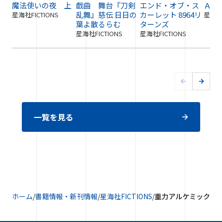
魔法使いの夜 上
戯曲 舞台『刀剣
エンド・オブ・ス
ＡＩ
乱舞』慈伝 日日の
カーレット 8964リ
星海社FICTIONS
星海社F
葉よ散るらむ
ターンズ
星海社FICTIONS
星海社FICTIONS
一覧を見る
ホーム
/
書籍情報・新刊情報
/
星海社FICTIONS
/
重力アルケミック