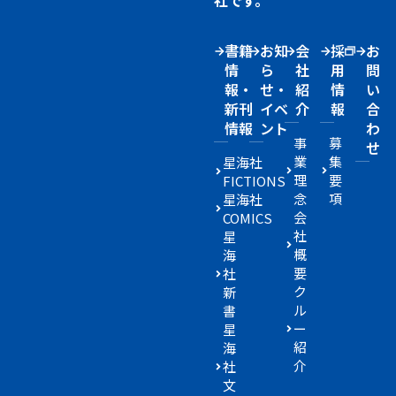
社です。
書籍
お知
会
採
お
情
ら
社
用
問
報・
せ・
紹
情
い
新刊
イベ
介
報
合
情報
ント
わ
事
募
せ
業
集
星海社
理
要
FICTIONS
念
項
星海社
会
COMICS
社
星
概
海
要
社
ク
新
ル
書
ー
星
紹
海
介
社
文