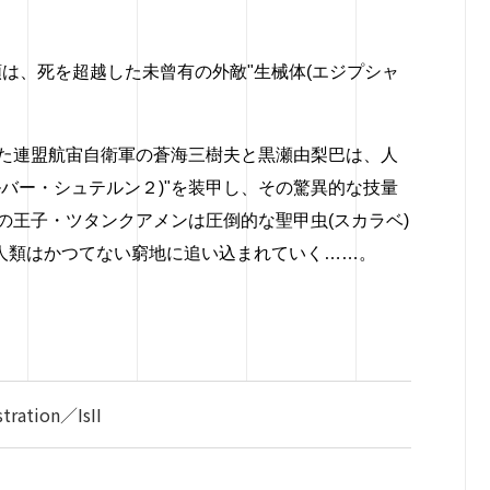
類は、
死を超越した未曾有の外敵"生械体(エジプシャ
た連盟航宙自衛
軍の蒼海三樹夫と黒瀬由梨巴は、人
ルバー・シュテルン２)"を装甲し、その驚異的な技量
の王子・ツタンクアメンは圧倒的な聖甲虫(
スカラベ)
人類はかつてない窮地に追い込まれていく……。
tion／IsII