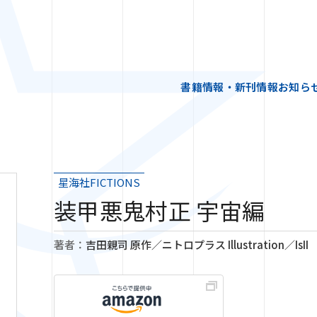
書籍情報・新刊情報
お知ら
星海社FICTIONS
装甲悪鬼村正 宇宙編
著者：
吉田親司 原作／ニトロプラス Illustration／IsII