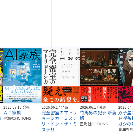
2026.07.15 発売
2026.06.17 発売
2026.06.17 発売
2026.04
ス
ＡＩ家族
完全密室のマトリ
竹馬男の犯罪 新装
双子星
リ
ョーシカ ミステ
版
ド喫茶
星海社FICTIONS
リ・イン・ザ・ミ
ガシの
星海社FICTIONS
ステリ
星海社FI