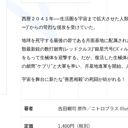
西暦２０４１年
──
生活圏を宇宙まで拡大させた人
ー)"からの苛烈な侵攻を受けていた。
地球を死守する最後の砦である月面基地に配属され
類最新鋭の数打劒冑(
レッドクルス)"銀星弐号(ズィ
をもって生械体を迎撃する。だが、
復活した生械体
の劒冑"ケプリ"と大軍を率い、月基地進軍を開始。
宇宙を舞台に新たな"善悪相殺"の死闘が紡がれる！
著者
吉田親司 原作／ニトロプラス Illustra
定価
1,400円（税別）