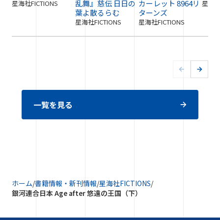
乱舞』慈伝 日日の
カーレット 8964リ
星海社FICTIONS
星海社F
葉よ散るらむ
ターンズ
星海社FICTIONS
星海社FICTIONS
一覧を見る
ホーム
/
書籍情報・新刊情報
/
星海社FICTIONS
/
銀河連合日本 Age after 悠遠の王国（下）