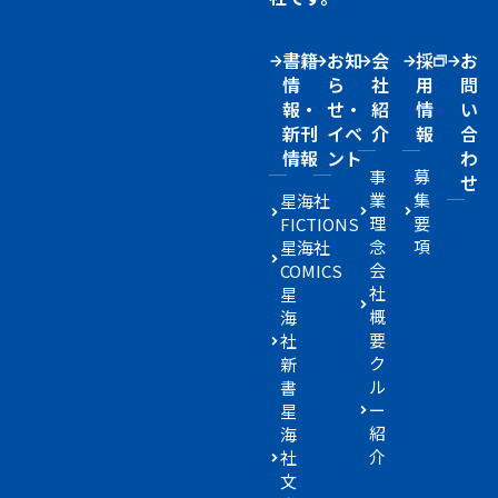
書籍
お知
会
採
お
情
ら
社
用
問
報・
せ・
紹
情
い
新刊
イベ
介
報
合
情報
ント
わ
事
募
せ
業
集
星海社
理
要
FICTIONS
念
項
星海社
会
COMICS
社
星
概
海
要
社
ク
新
ル
書
ー
星
紹
海
介
社
文