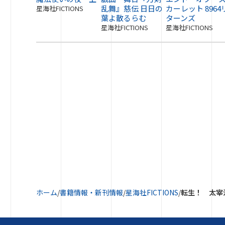
乱舞』慈伝 日日の
カーレット 8964
星海社FICTIONS
葉よ散るらむ
ターンズ
星海社FICTIONS
星海社FICTIONS
ホーム
/
書籍情報・新刊情報
/
星海社FICTIONS
/
転生！ 太宰