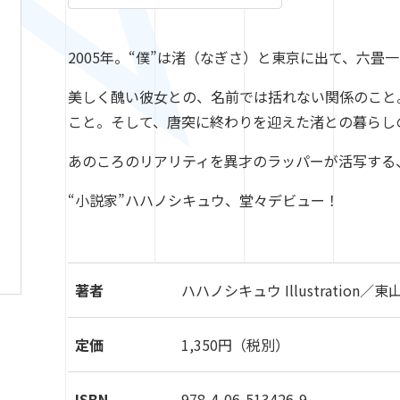
2005年。“僕”は渚（なぎさ）と東京に出て、
六畳一
美しく醜い彼女との、名前では括れない関係のこと
こと。そして、
唐突に終わりを迎えた渚との暮らし
あのころのリアリティを異才のラッパーが活写する
“小説家”ハハノシキュウ、堂々デビュー！
著者
ハハノシキュウ Illustration／東
定価
1,350円（税別）
ISBN
978-4-06-513426-9