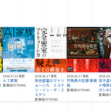
2026.07.15 発売
2026.06.17 発売
2026.06.17 発売
2026.04
ス
ＡＩ家族
完全密室のマトリ
竹馬男の犯罪 新装
双子星
リ
ョーシカ ミステ
版
ド喫茶
星海社FICTIONS
リ・イン・ザ・ミ
ガシの
星海社FICTIONS
ステリ
星海社FI
星海社FICTIONS