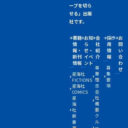
ーブを切ら
せる」出版
社です。
書籍
お知
会
採
お
情
ら
社
用
問
報・
せ・
紹
情
い
新刊
イベ
介
報
合
情報
ント
わ
事
募
せ
業
集
星海社
理
要
FICTIONS
念
項
星海社
会
COMICS
社
星
概
海
要
社
ク
新
ル
書
ー
星