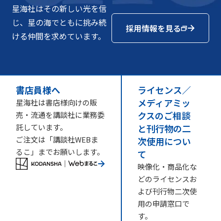
星海社はその新しい光を信
じ、星の海でともに挑み続
採用情報を見る
ける仲間を求めています。
書店員様へ
ライセンス／
メディアミッ
星海社は書店様向けの販
クスのご相談
売・流通を講談社に業務委
託しています。
と刊行物の二
ご注文は「講談社WEBま
次使用につい
るこ」までお願いします。
て
映像化・商品化な
どのライセンスお
よび刊行物二次使
用の申請窓口で
す。