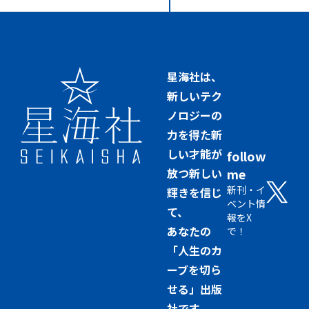
星海社は、
新しいテク
ノロジーの
力を得た新
しい才能が
follow
放つ新しい
me
新刊・イ
輝きを信じ
ベント情
て、
報をX
あなたの
で！
「人生のカ
ーブを切ら
せる」出版
社です。