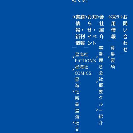
書籍
お知
会
採
お
情
ら
社
用
問
報・
せ・
紹
情
い
新刊
イベ
介
報
合
情報
ント
わ
事
募
せ
業
集
星海社
理
要
FICTIONS
念
項
星海社
会
COMICS
社
星
概
海
要
社
ク
新
ル
書
ー
星
紹
海
介
社
文