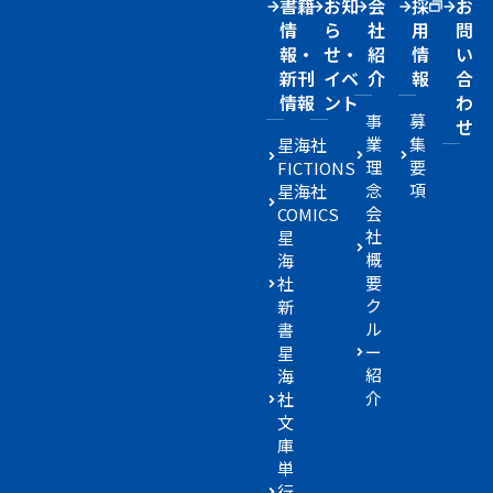
書籍
お知
会
採
お
情
ら
社
用
問
報・
せ・
紹
情
い
新刊
イベ
介
報
合
情報
ント
わ
事
募
せ
業
集
星海社
理
要
FICTIONS
念
項
星海社
会
COMICS
社
星
概
海
要
社
ク
新
ル
書
ー
星
紹
海
介
社
文
庫
単
行