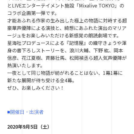
とLIVEエンターテイメント施設「Mixalive TOKYO」の
コラボ企画第一弾です。
才能あふれる作家の生み出した極上の物語に対峙する超
豪華声優陣による演技と、綺想にあふれた演出のマリア
ージュをお楽しみいただける新感覚の朗読劇場です。
星海社プロデュースによる『記憶屋』の織守きょうや渾
身の書下ろしストーリーを、浪川大輔、下野 紘、岡本
信彦、花江夏樹、斉藤壮馬、松岡禎丞ら超人気声優陣が
熱演いたします。
一夜として同じ物語が紡がれることはない、1幕1幕に
新たな展開が待ち受ける全4幕。
ぜひ、お楽しみください！
■開催日・出演者
2020年9月5日（土）