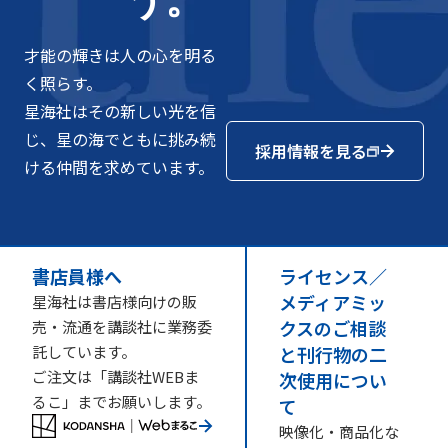
才能の輝きは人の心を明る
く照らす。
星海社はその新しい光を信
じ、星の海でともに挑み続
採用情報を見る
ける仲間を求めています。
書店員様へ
ライセンス／
メディアミッ
星海社は書店様向けの販
クスのご相談
売・流通を講談社に業務委
託しています。
と刊行物の二
ご注文は「講談社WEBま
次使用につい
るこ」までお願いします。
て
映像化・商品化な