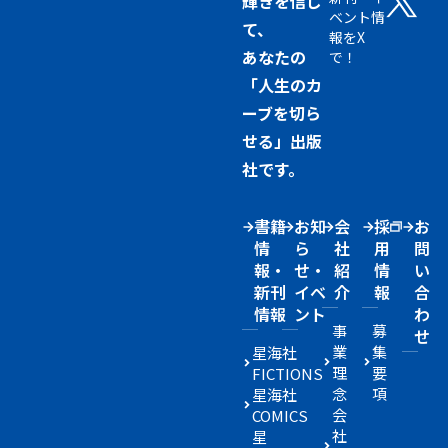
輝きを信じ
ベント情
て、
報をX
あなたの
で！
「人生のカ
ーブを切ら
せる」出版
社です。
書籍
お知
会
採
お
情
ら
社
用
問
報・
せ・
紹
情
い
新刊
イベ
介
報
合
情報
ント
わ
事
募
せ
業
集
星海社
理
要
FICTIONS
念
項
星海社
会
COMICS
社
星