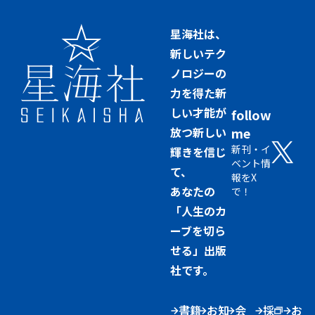
星海社は、
新しいテク
ノロジーの
力を得た新
しい才能が
follow
放つ新しい
me
新刊・イ
輝きを信じ
ベント情
て、
報をX
あなたの
で！
「人生のカ
ーブを切ら
せる」出版
社です。
書籍
お知
会
採
お