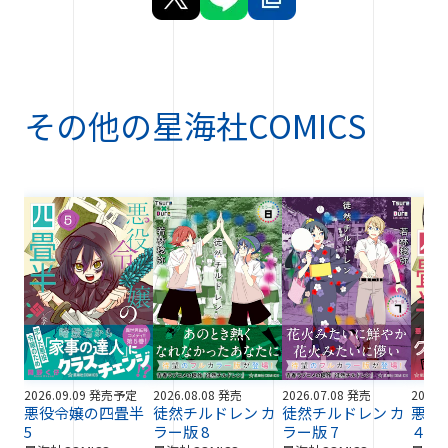
その他の
星海社COMICS
2026.09.09 発売予定
2026.08.08 発売
2026.07.08 発売
2026.
悪役令嬢の四畳半
徒然チルドレン カ
徒然チルドレン カ
悪役
5
ラー版 8
ラー版 7
４