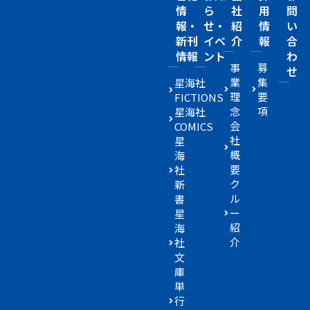
情
ら
社
用
問
報・
せ・
紹
情
い
新刊
イベ
介
報
合
情報
ント
わ
事
募
せ
業
集
星海社
理
要
FICTIONS
念
項
星海社
会
COMICS
社
星
概
海
要
社
ク
新
ル
書
ー
星
紹
海
介
社
文
庫
単
行