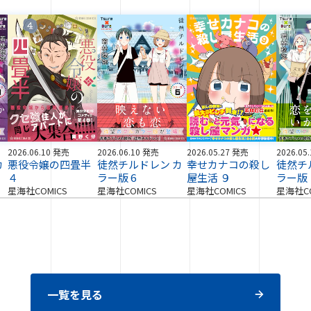
2026.06.10 発売
2026.06.10 発売
2026.05.27 発売
2026.05
カ
悪役令嬢の四畳半
徒然チルドレン カ
幸せカナコの殺し
徒然チ
４
ラー版 6
屋生活 ９
ラー版
星海社COMICS
星海社COMICS
星海社COMICS
星海社CO
一覧を見る