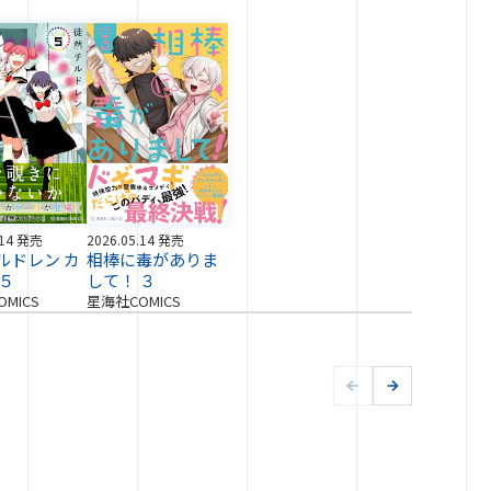
.14 発売
2026.05.14 発売
ルドレン カ
相棒に毒がありま
 ５
して！ ３
MICS
星海社COMICS