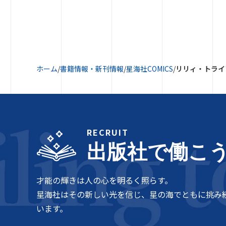
ホーム
/
書籍情報・新刊情報
/
星海社COMICS
/
リリィ・トライ
RECRUIT
出版社で働こ
才能の輝きは人の心を明るく照らす。
星海社はその新しい光を信じ、星の海でともに挑み
います。