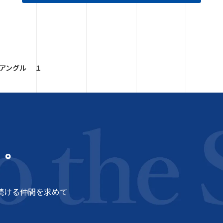
アングル １
う。
続ける仲間を求めて