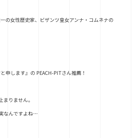
唯一の女性歴史家、ビザンツ皇女アンナ・コムネナの
します』の PEACH-PITさん推薦！
止まりません。
実なんですよね…