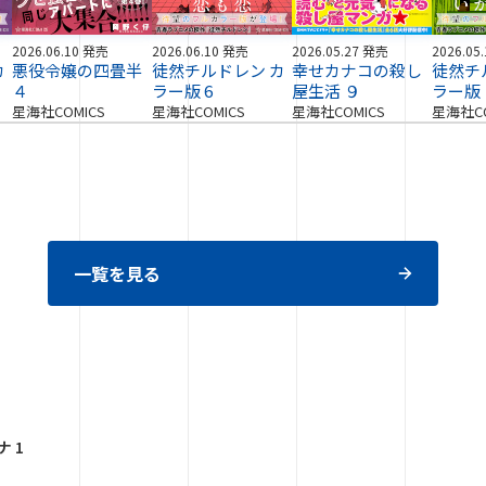
2026.06.10 発売
2026.06.10 発売
2026.05.27 発売
2026.05
カ
悪役令嬢の四畳半
徒然チルドレン カ
幸せカナコの殺し
徒然チ
４
ラー版 6
屋生活 ９
ラー版
星海社COMICS
星海社COMICS
星海社COMICS
星海社CO
一覧を見る
 1