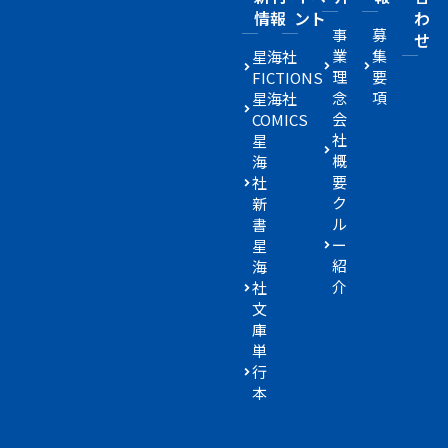
情報
ント
わ
事
募
せ
業
集
星海社
理
要
FICTIONS
念
項
星海社
会
COMICS
社
星
概
海
要
社
ク
新
ル
書
ー
星
紹
海
介
社
文
庫
単
行
本