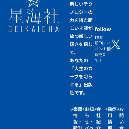
新しいテク
ノロジーの
力を得た新
しい才能が
follow
放つ新しい
me
新刊・イ
輝きを信じ
ベント情
て、
報をX
あなたの
で！
「人生のカ
ーブを切ら
せる」出版
社です。
書籍
お知
会
採
お
情
ら
社
用
問
報・
せ・
紹
情
い
新刊
イベ
介
報
合