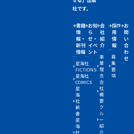
せる」出版
社です。
書籍
お知
会
採
お
情
ら
社
用
問
報・
せ・
紹
情
い
新刊
イベ
介
報
合
情報
ント
わ
事
募
せ
業
集
星海社
理
要
FICTIONS
念
項
星海社
会
COMICS
社
星
概
海
要
社
ク
新
ル
書
ー
星
紹
海
介
社