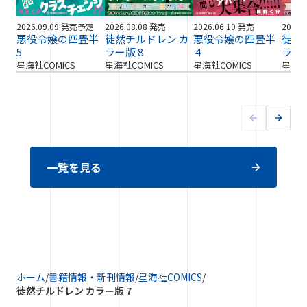
2026.09.09 発売予定
2026.08.08 発売
2026.06.10 発売
2026.
悪役令嬢の四畳半
徒然チルドレン カ
悪役令嬢の四畳半
徒然
5
ラー版 8
４
ラー版
星海社COMICS
星海社COMICS
星海社COMICS
星海社
一覧を見る
ホーム
/
書籍情報・新刊情報
/
星海社COMICS
/
徒然チルドレン カラー版 7