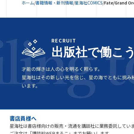
ホーム
/
書籍情報・新刊情報
/
星海社COMICS
/
Fate/Grand 
RECRUIT
出版社で働こ
才能の輝きは人の心を明るく照らす。
星海社はその新しい光を信じ、星の海でともに挑み
います。
書店員様へ
星海社は書店様向けの販売・流通を講談社に業務委託してい
ご注文は「講談社WEBまるこ」までお願いします。