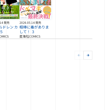
.14 発売
2026.05.14 発売
ルドレン カ
相棒に毒がありま
 ５
して！ ３
MICS
星海社COMICS