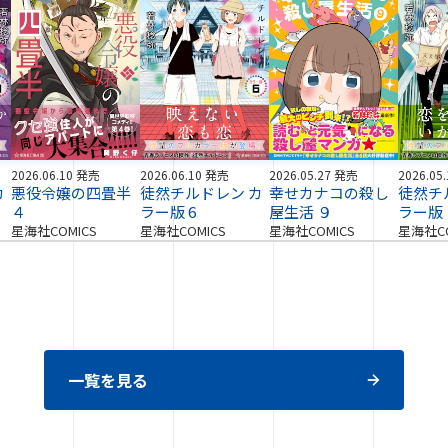
2026.06.10 発売
2026.06.10 発売
2026.05.27 発売
2026.05
カ
悪役令嬢の四畳半
徒然チルドレン カ
幸せカナコの殺し
徒然チ
４
ラー版 6
屋生活 ９
ラー版
星海社COMICS
星海社COMICS
星海社COMICS
星海社CO
一覧を見る