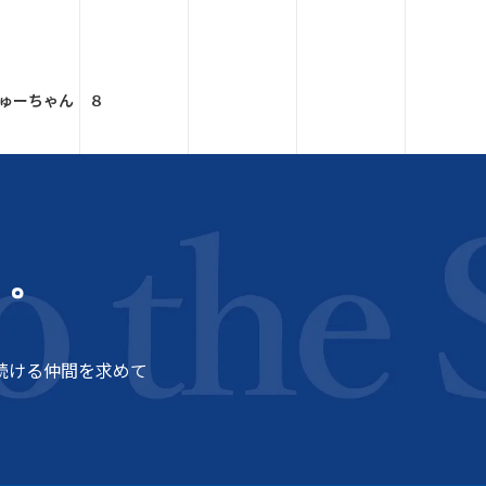
ゅーちゃん ８
う。
続ける仲間を求めて