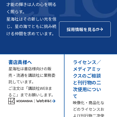
才能の輝きは人の心を明る
く照らす。
星海社はその新しい光を信
じ、星の海でともに挑み続
採用情報を見る
ける仲間を求めています。
書店員様へ
ライセンス／
メディアミッ
星海社は書店様向けの販
クスのご相談
売・流通を講談社に業務委
託しています。
と刊行物の二
ご注文は「講談社WEBま
次使用につい
るこ」までお願いします。
て
映像化・商品化な
どのライセンスお
よび刊行物二次使