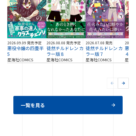
2026.09.09 発売予定
2026.08.08 発売予定
2026.07.08 発売
2026.
悪役令嬢の四畳半
徒然チルドレン カ
徒然チルドレン カ
悪役
5
ラー版 8
ラー版 7
４
星海社COMICS
星海社COMICS
星海社COMICS
星海社
一覧を見る