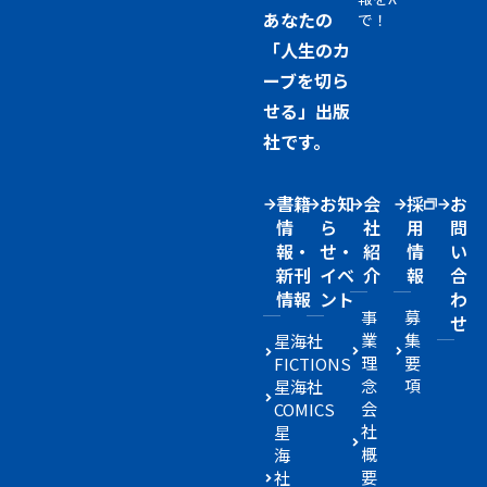
あなたの
で！
「人生のカ
ーブを切ら
せる」出版
社です。
書籍
お知
会
採
お
情
ら
社
用
問
報・
せ・
紹
情
い
新刊
イベ
介
報
合
情報
ント
わ
事
募
せ
業
集
星海社
理
要
FICTIONS
念
項
星海社
会
COMICS
社
星
概
海
要
社