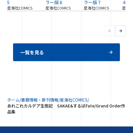
5
ラー版 8
ラー版 7
４
星海社COMICS
星海社COMICS
星海社COMICS
星海社
一覧を見る
ホーム
/
書籍情報・新刊情報
/
星海社COMICS
/
あれこれカルデア生態記 SAKAE&するばFate/Grand Order作
品集