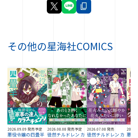
その他の
星海社COMICS
2026.09.09 発売予定
2026.08.08 発売予定
2026.07.08 発売
2026.
悪役令嬢の四畳半
徒然チルドレン カ
徒然チルドレン カ
悪役