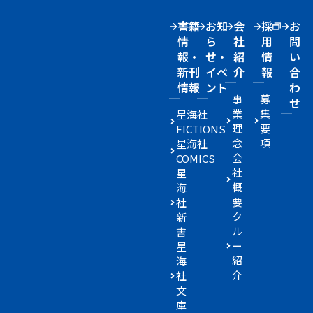
書籍
お知
会
採
お
情
ら
社
用
問
報・
せ・
紹
情
い
新刊
イベ
介
報
合
情報
ント
わ
事
募
せ
業
集
星海社
理
要
FICTIONS
念
項
星海社
会
COMICS
社
星
概
海
要
社
ク
新
ル
書
ー
星
紹
海
介
社
文
庫